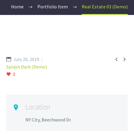
Home
Portfolio Item
Real Estate 03 (Demo)


July 20, 2019
Splash Dark (Demo)
0
Location
NY City, Beechwood Dr.