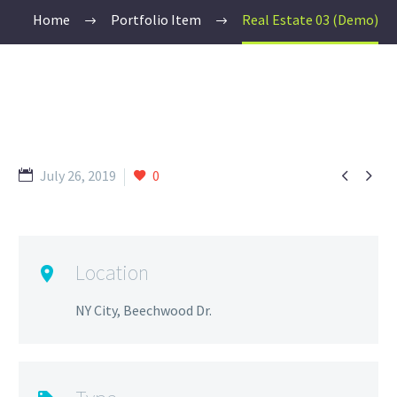
Home
Portfolio Item
Real Estate 03 (Demo)


July 26, 2019
0
Location
NY City, Beechwood Dr.