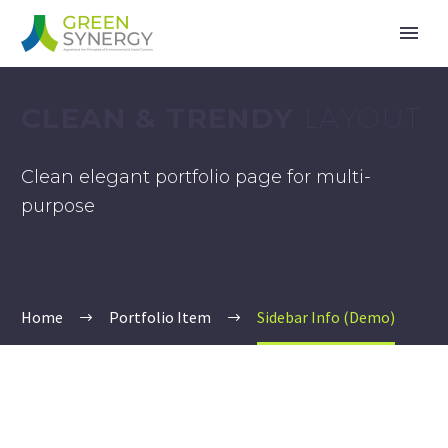
CLEAN & TRENDY
LAYOUT
Clean elegant portfolio page for multi-
purpose
Home
Portfolio Item
Sidebar Info (Demo)