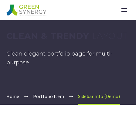
CLEAN & TRENDY
LAYOUT
Clean elegant portfolio page for multi-
purpose
Home
Portfolio Item
Sidebar Info (Demo)